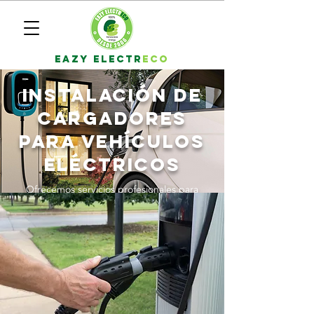
EAZY ELECTR
ECO
Instalación de
cargadores
para vehículos
eléctricos
Ofrecemos servicios profesionales para
instalar cargadores de EV en tu hogar o
negocio