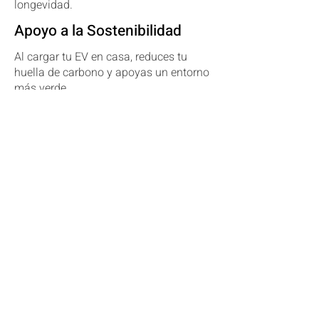
longevidad.
Apoyo a la Sostenibilidad
Al cargar tu EV en casa, reduces tu
huella de carbono y apoyas un entorno
más verde.
Enlaces rápidos
Inicio
Eazy Energy
Soluciones Solares
Servicios Eléctricos
Servicios